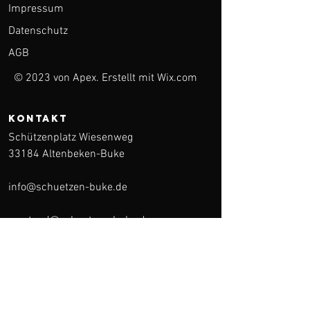
Impressum
Datenschutz
AGB
© 2023 von Apex. Erstellt mit
Wix.com
KONTAKT
Schützenplatz Wiesenweg
33184 Altenbeken-Buke
info@schuetzen-buke.de
vorstand@schuetzen-buke.de
medien@schuetzen-buke.de