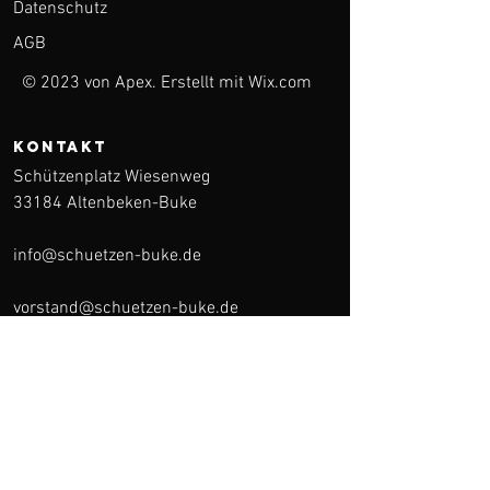
Datenschutz
AGB
© 2023 von Apex. Erstellt mit
Wix.com
KONTAKT
Schützenplatz Wiesenweg
33184 Altenbeken-Buke
info@schuetzen-buke.de
vorstand@schuetzen-buke.de
medien@schuetzen-buke.de
Kontakt
Weitere Informationen