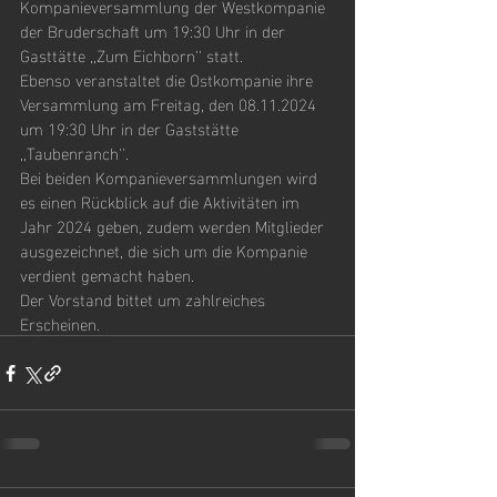
Kompanieversammlung der Westkompanie 
der Bruderschaft um 19:30 Uhr in der 
Gasttätte ,,Zum Eichborn'' statt.
Ebenso veranstaltet die Ostkompanie ihre 
Versammlung am Freitag, den 08.11.2024 
um 19:30 Uhr in der Gaststätte 
,,Taubenranch''.
Bei beiden Kompanieversammlungen wird 
es einen Rückblick auf die Aktivitäten im 
Jahr 2024 geben, zudem werden Mitglieder 
ausgezeichnet, die sich um die Kompanie 
verdient gemacht haben.
Der Vorstand bittet um zahlreiches 
Erscheinen.