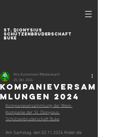
ST. DIONYSIUS
SCHÜTZENBRUDERSCHAFT
BUKE
Nils Kunzemann (Medienwart)
25. Okt. 2024
Kompanieversam
mlungen 2024
Kompanieversammlung der West-
Kompanie der St. Dionysius 
Schützenbruderschaft Buke
Am Samstag, den 02.11.2024 findet die 