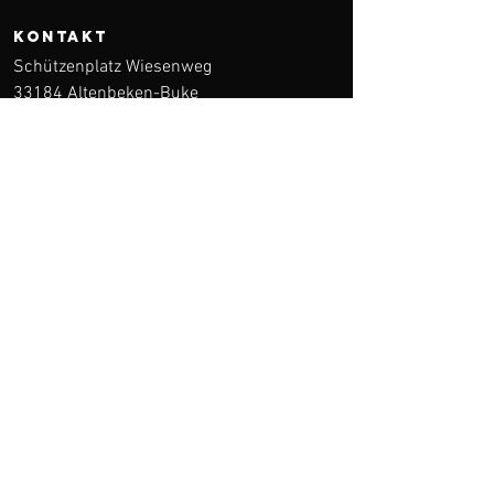
KONTAKT
Schützenplatz Wiesenweg
33184 Altenbeken-Buke
info@schuetzen-buke.de
vorstand@schuetzen-buke.de
medien@schuetzen-buke.de
Kontakt
Weitere Informationen
Start