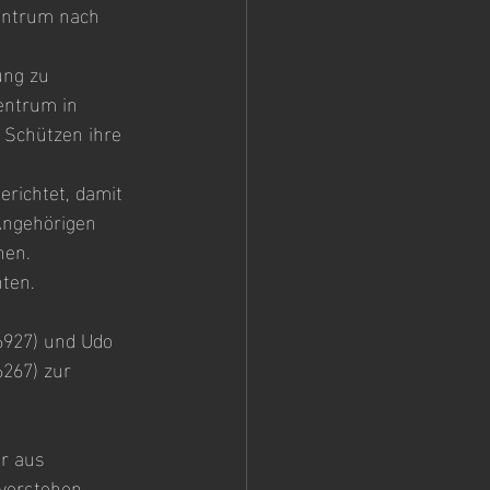
entrum nach 
ung zu 
entrum in 
 Schützen ihre 
richtet, damit 
Angehörigen 
nen.
hten.
6927) und Udo 
267) zur 
r aus 
 verstehen.