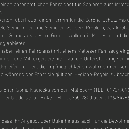
 einen ehrenamtlichen Fahrdienst für Senioren zum Impfz
. 
eiten, überhaupt einen Termin für die Corona Schutzimpf
le Seniorinnen und Senioren vor dem Problem, das Impfz
hen.  Genau aus diesem Grunde wollen die Malteser und die
ng anbieten.
 haben einen Fahrdienst mit einem Malteser Fahrzeug einge
innen und Mitbürger, die nicht auf die Unterstützung von 
ckgreifen können, die Impfmöglichkeiten wahrnehmen kön
nd während der Fahrt die gültigen Hygiene-Regeln zu beac
stehen Sonja Naujocks von den Maltesern (TEL.: 0173/909
ützenbruderschaft Buke (TEL.: 05255-7800 oder 0176/84766
, dass ihr Angebot über Buke hinaus auch für die Bewohne
ey gilt, da sie sich als Verein für die gesamte Gemeinde