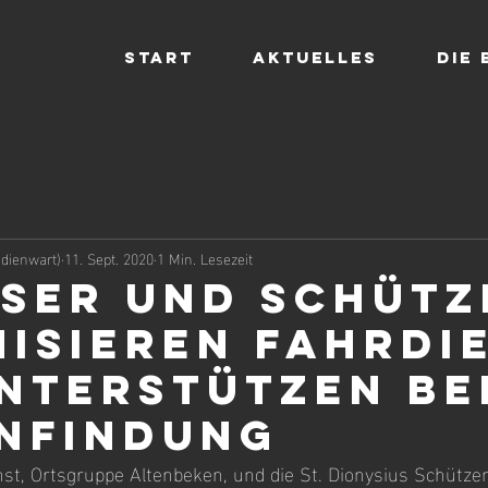
Start
Aktuelles
Die
dienwart)
11. Sept. 2020
1 Min. Lesezeit
ser und Schütz
isieren Fahrdi
nterstützen be
nfindung
nst, Ortsgruppe Altenbeken, und die St. Dionysius Schütze