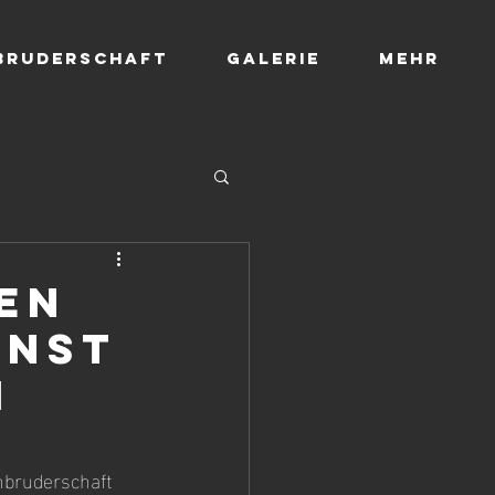
 Bruderschaft
Galerie
Mehr
en
enst
i
nbruderschaft 