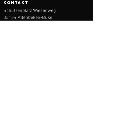
KONTAKT
Schützenplatz Wiesenweg
33184 Altenbeken-Buke
info@schuetzen-buke.de
vorstand@schuetzen-buke.de
medien@schuetzen-buke.de
Kontakt
Weitere Informationen
Start
Downloads
Über uns