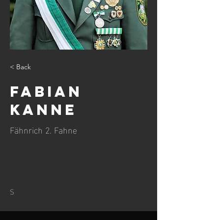
< Back
Fabian
Kanne
Fähnrich 2. Fahne
S